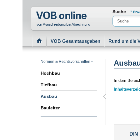
Normenportal Barrierefreiheit
Suche
Erw
VOB Gesamtausgaben
Rund um die 
Ausba
Normen & Rechtsvorschriften
Hochbau
In dem Bereic
Tiefbau
Inhaltsverzei
Ausbau
Bauleiter
DIN 