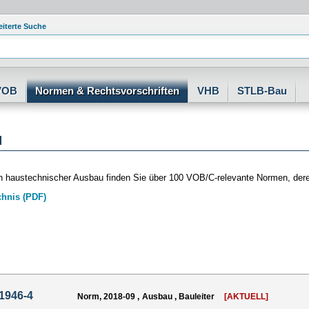
eiterte Suche
VOB
Normen & Rechtsvorschriften
VHB
STLB-Bau
u
h haustechnischer Ausbau finden Sie über 100 VOB/C-relevante Normen, der
chnis (PDF)
1946-4
Norm, 2018-09 , Ausbau , Bauleiter
[AKTUELL]