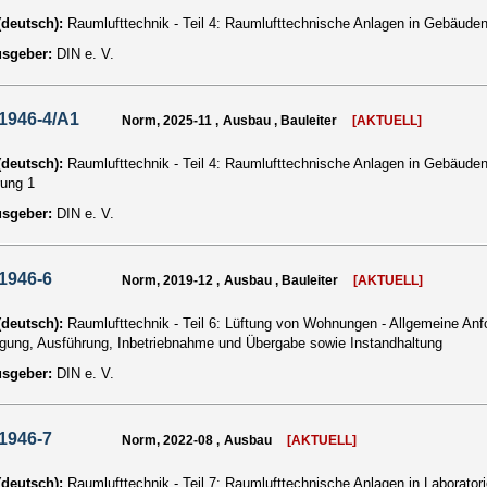
 (deutsch):
Raumlufttechnik - Teil 4: Raumlufttechnische Anlagen in Gebäu
usgeber:
DIN e. V.
1946-4/A1
Norm, 2025-11 , Ausbau , Bauleiter
[AKTUELL]
 (deutsch):
Raumlufttechnik - Teil 4: Raumlufttechnische Anlagen in Gebäu
ung 1
usgeber:
DIN e. V.
1946-6
Norm, 2019-12 , Ausbau , Bauleiter
[AKTUELL]
 (deutsch):
Raumlufttechnik - Teil 6: Lüftung von Wohnungen - Allgemeine Anf
gung, Ausführung, Inbetriebnahme und Übergabe sowie Instandhaltung
usgeber:
DIN e. V.
1946-7
Norm, 2022-08 , Ausbau
[AKTUELL]
 (deutsch):
Raumlufttechnik - Teil 7: Raumlufttechnische Anlagen in Laborator