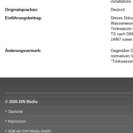
installations
Originalsprachen:
Deutsch
Einführungsbeitrag:
Dieses Doku
Wasserwesen
Trinkwasser-
TS nach DIN 
14467 sowie
Änderungsvermerk:
Gegenüber D
normativen V
"Trinkwasser
© 2026 DIN Media
Startseite
Impressum
AGB der DIN Media GmbH