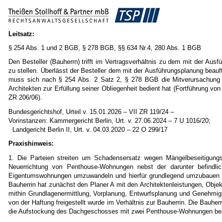
Leitsatz:
§ 254 Abs. 1 und 2 BGB, § 278 BGB, §§ 634 Nr.4, 280 Abs. 1 BGB
Den Besteller (Bauherrn) trifft im Vertragsverhältnis zu dem mit der Aus
zu stellen. Überlässt der Besteller dem mit der Ausführungsplanung beauft
muss sich nach § 254 Abs. 2 Satz 2, § 278 BGB die Mitverursachung d
Architekten zur Erfüllung seiner Obliegenheit bedient hat (Fortführung v
ZR 206/06).
Bundesgerichtshof, Urteil v. 15.01.2026 – VII ZR 119/24 –
Vorinstanzen: Kammergericht Berlin, Urt. v. 27.06.2024 – 7 U 1016/20;
Landgericht Berlin II, Urt. v. 04.03.2020 – 22 O 299/17
Praxishinweis:
1. Die Parteien streiten um Schadensersatz wegen Mängelbeseitigung
Neuerrichtung von Penthouse-Wohnungen nebst der darunter befindlic
Eigentumswohnungen umzuwandeln und hierfür grundlegend umzubauen un
Bauherrin hat zunächst den Planer A mit den Architektenleistungen, Obj
mithin Grundlagenermittlung, Vorplanung, Entwurfsplanung und Genehmigu
von der Haftung freigestellt wurde im Verhältnis zur Bauherrin. Die Bau
die Aufstockung des Dachgeschosses mit zwei Penthouse-Wohnungen beauft