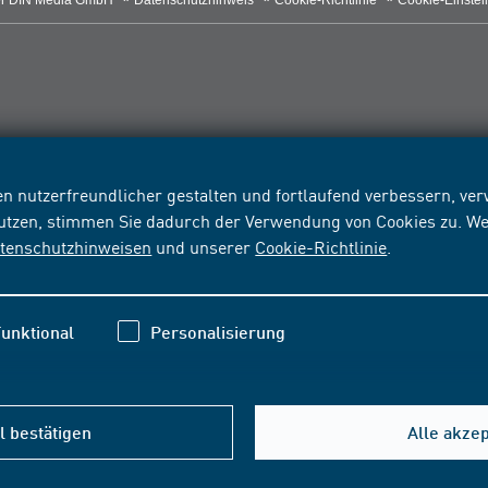
r DIN Media GmbH
Datenschutzhinweis
Cookie-Richtlinie
Cookie-Einstel
n nutzerfreundlicher gestalten und fortlaufend verbessern, v
nutzen, stimmen Sie dadurch der Verwendung von Cookies zu. We
tenschutzhinweisen
und unserer
Cookie-Richtlinie
.
unktional
Personalisierung
 bestätigen
Alle akze