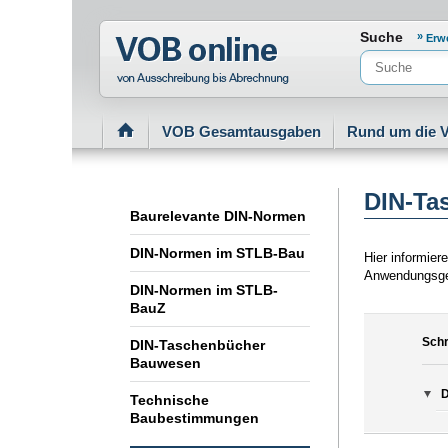
Normenportal Barrierefreiheit
Suche
Erw
VOB Gesamtausgaben
Rund um die 
DIN-Ta
Baurelevante DIN-Normen
DIN-Normen im STLB-Bau
Hier informie
Anwendungsgeb
DIN-Normen im STLB-
BauZ
Schr
DIN-Taschenbücher
Bauwesen
D
Technische
Baubestimmungen