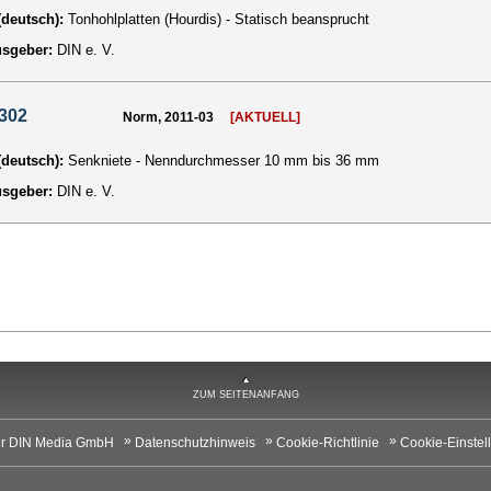
 (deutsch):
Tonhohlplatten (Hourdis) - Statisch beansprucht
usgeber:
DIN e. V.
302
Norm, 2011-03
[AKTUELL]
 (deutsch):
Senkniete - Nenndurchmesser 10 mm bis 36 mm
usgeber:
DIN e. V.
ZUM SEITENANFANG
r DIN Media GmbH
Datenschutzhinweis
Cookie-Richtlinie
Cookie-Einstel