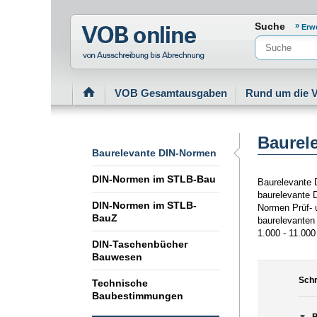
Normenportal Barrierefreiheit
Suche
Erw
VOB Gesamtausgaben
Rund um die 
Baurel
Baurelevante DIN-Normen
DIN-Normen im STLB-Bau
Baurelevante D
baurelevante 
DIN-Normen im STLB-
Normen Prüf- 
BauZ
baurelevanten
1.000 - 11.000
DIN-Taschenbücher
Bauwesen
Schr
Technische
Baubestimmungen