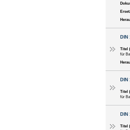
Dokum
Erset
Hera
DIN
Titel
für B
Hera
DIN
Titel
für B
DIN
Titel