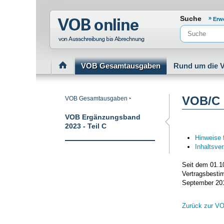
Normenportal Barrierefreiheit
Suche
Erw
VOB Gesamtausgaben
Rund um die 
VOB/C
VOB Gesamtausgaben
VOB Ergänzungsband
2023 - Teil C
Hinweise 
Inhaltsve
Seit dem 01.1
Vertragsbesti
September 20
Zurück zur V