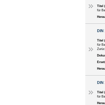
Titel
für B
Hera
DIN
Titel
für B
Zurü
Dokum
Erset
Hera
DIN
Titel
für B
Hera