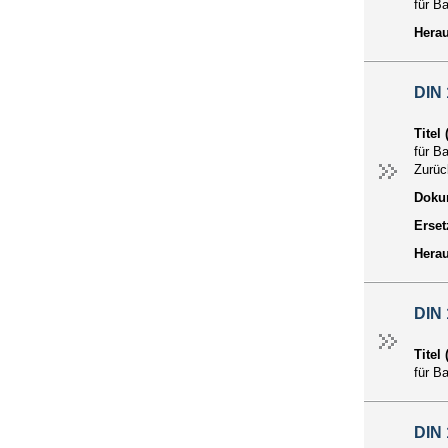
für B
Hera
DIN
Titel
für B
Zurü
Dokum
Erset
Hera
DIN
Titel
für B
DIN