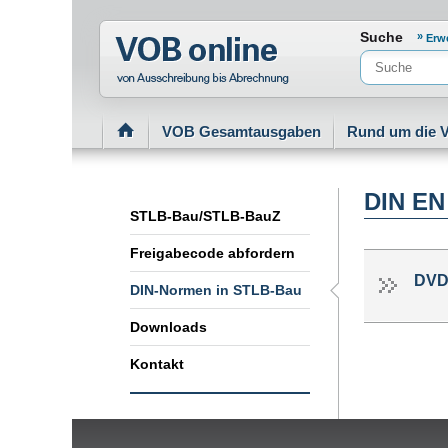
Normenportal Barrierefreiheit
Suche
Erw
VOB Gesamtausgaben
Rund um die 
DIN EN
STLB-Bau/STLB-BauZ
Freigabecode abfordern
DVD
DIN-Normen in STLB-Bau
Downloads
Kontakt