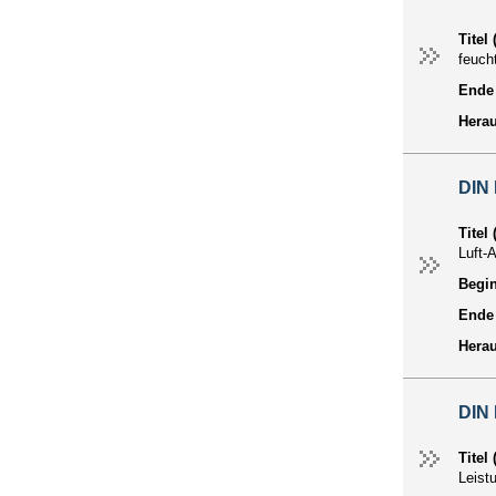
Titel
feuch
Ende 
Hera
DIN 
Titel
Luft-
Begin
Ende 
Hera
DIN
Titel
Leist