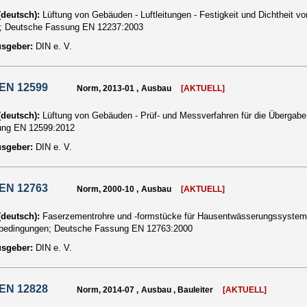
 (deutsch):
Lüftung von Gebäuden - Luftleitungen - Festigkeit und Dichtheit v
; Deutsche Fassung EN 12237:2003
usgeber:
DIN e. V.
 EN 12599
Norm, 2013-01 , Ausbau
[AKTUELL]
 (deutsch):
Lüftung von Gebäuden - Prüf- und Messverfahren für die Übergabe
ung EN 12599:2012
usgeber:
DIN e. V.
 EN 12763
Norm, 2000-10 , Ausbau
[AKTUELL]
 (deutsch):
Faserzementrohre und -formstücke für Hausentwässerungssystem
rbedingungen; Deutsche Fassung EN 12763:2000
usgeber:
DIN e. V.
 EN 12828
Norm, 2014-07 , Ausbau , Bauleiter
[AKTUELL]