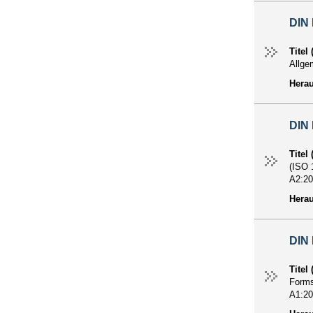
DIN 
Titel
Allge
Hera
DIN 
Titel
(ISO 
A2:2
Hera
DIN 
Titel
Forms
A1:20