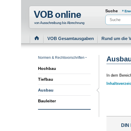
Normenportal Barrierefreiheit
Suche
Erw
VOB Gesamtausgaben
Rund um die 
Ausba
Normen & Rechtsvorschriften
Hochbau
In dem Bereic
Tiefbau
Inhaltsverzei
Ausbau
Bauleiter
DIN