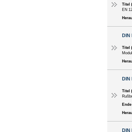
Titel
EN 1
Hera
DIN 
Titel
Modul
Hera
DIN 
Titel
Rußbr
Ende 
Hera
DIN 