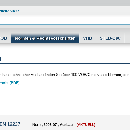
eiterte Suche
VOB
Normen & Rechtsvorschriften
VHB
STLB-Bau
u
h haustechnischer Ausbau finden Sie über 100 VOB/C-relevante Normen, der
chnis (PDF)
 EN 12237
Norm, 2003-07 , Ausbau
[AKTUELL]