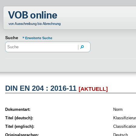
Normenportal Barrierefreiheit
Suche
Erweiterte Suche
DIN EN 204 : 2016-11
[AKTUELL]
Dokumentart:
Norm
Titel (deutsch):
Klassifizier
Titel (englisch):
Classificati
Originalsprachen:
Deutsch