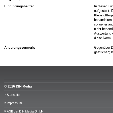
Einführungsbeitrag:
In dieser Eu
aufgestellt.
Klebstofffug
behandelten 
so weiter an
nicht behand
Auswertung e
diese Norm 
Änderungsvermerk:
Gegenüber D
gestrichen; 
© 2026 DIN Media
Startseite
Impressum
AGB der DIN Media GmbH