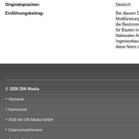
Originalsprachen:
Deutsch
Einführungsbeitrag:
Bei diesem D
Modifizierun
die Bestimmu
für Bauten i
Nationalen 
Ingenieurbau
diese Norm 
© 2026 DIN Media
Startseite
Impressum
AGB der DIN Media GmbH
Datenschutzhinweis