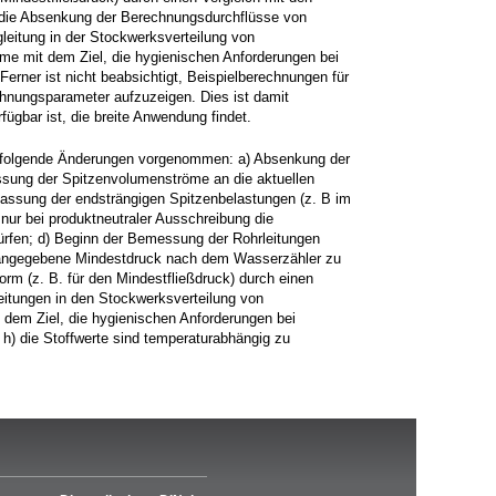
, die Absenkung der Berechnungsdurchflüsse von
leitung in der Stockwerksverteilung von
eme mit dem Ziel, die hygienischen Anforderungen bei
rner ist nicht beabsichtigt, Beispielberechnungen für
chnungsparameter aufzuzeigen. Dies ist damit
fügbar ist, die breite Anwendung findet.
n folgende Änderungen vorgenommen: a) Absenkung der
sung der Spitzenvolumenströme an die aktuellen
assung der endsträngigen Spitzenbelastungen (z. B im
ur bei produktneutraler Ausschreibung die
ürfen; d) Beginn der Bemessung der Rohrleitungen
angegebene Mindestdruck nach dem Wasserzähler zu
orm (z. B. für den Mindestfließdruck) durch einen
leitungen in den Stockwerksverteilung von
 dem Ziel, die hygienischen Anforderungen bei
h) die Stoffwerte sind temperaturabhängig zu