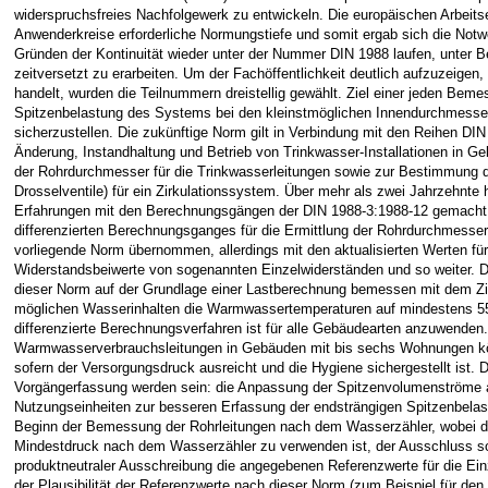
widerspruchsfreies Nachfolgewerk zu entwickeln. Die europäischen Arbeitse
Anwenderkreise erforderliche Normungstiefe und somit ergab sich die Not
Gründen der Kontinuität wieder unter der Nummer DIN 1988 laufen, unter B
zeitversetzt zu erarbeiten. Um der Fachöffentlichkeit deutlich aufzuzeigen
handelt, wurden die Teilnummern dreistellig gewählt. Ziel einer jeden Bem
Spitzenbelastung des Systems bei den kleinstmöglichen Innendurchmesser
sicherzustellen. Die zukünftige Norm gilt in Verbindung mit den Reihen DI
Änderung, Instandhaltung und Betrieb von Trinkwasser-Installationen in G
der Rohrdurchmesser für die Trinkwasserleitungen sowie zur Bestimmung de
Drosselventile) für ein Zirkulationssystem. Über mehr als zwei Jahrzehnte
Erfahrungen mit den Berechnungsgängen der DIN 1988-3:1988-12 gemacht.
differenzierten Berechnungsganges für die Ermittlung der Rohrdurchmesser 
vorliegende Norm übernommen, allerdings mit den aktualisierten Werten fü
Widerstandsbeiwerte von sogenannten Einzelwiderständen und so weiter. D
dieser Norm auf der Grundlage einer Lastberechnung bemessen mit dem Zie
möglichen Wasserinhalten die Warmwassertemperaturen auf mindestens 55
differenzierte Berechnungsverfahren ist für alle Gebäudearten anzuwenden.
Warmwasserverbrauchsleitungen in Gebäuden mit bis sechs Wohnungen k
sofern der Versorgungsdruck ausreicht und die Hygiene sichergestellt ist. 
Vorgängerfassung werden sein: die Anpassung der Spitzenvolumenströme a
Nutzungseinheiten zur besseren Erfassung der endsträngigen Spitzenbelas
Beginn der Bemessung der Rohrleitungen nach dem Wasserzähler, wobei
Mindestdruck nach dem Wasserzähler zu verwenden ist, der Ausschluss so
produktneutraler Ausschreibung die angegebenen Referenzwerte für die Ein
der Plausibilität der Referenzwerte nach dieser Norm (zum Beispiel für den