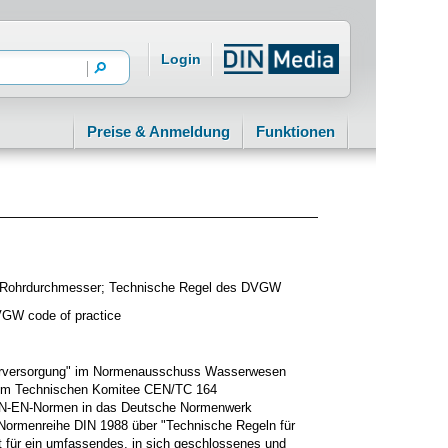
Login
Preise & Anmeldung
Funktionen
 der Rohrdurchmesser; Technische Regel des DVGW
 DVGW code of practice
serversorgung" im Normenausschuss Wasserwesen
" im Technischen Komitee CEN/TC 164
DIN-EN-Normen in das Deutsche Normenwerk
 Normenreihe DIN 1988 über "Technische Regeln für
pt für ein umfassendes, in sich geschlossenes und