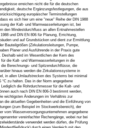
rgebnisse erreichen nicht die für die deutschen
wendigkeit, deutsche Ergänzungsfestlegungen, die aus
erücksichtigung europäischer Terminstellungen
, dass es sich hier um eine "neue" Reihe der DIN 1988
essung der Kalt- und Warmwasserleitungen ist, bei
n den Mindestdurchfluss an allen Entnahmestellen
N 1988 und DIN EN 806 für Planung, Errichtung,
ebäuden und auf Grundstücken und dient zur Ermittlung
r Bauteilgrößen (Zirkulationsleitungen, Pumpe,
 haben Planer und Ausführende in der Praxis gute
 Deshalb wird im Wesentlichen der Kern des
für die Kalt- und Warmwasserleitungen in die
r die Berechnungs- und Spitzendurchflüsse, die
arüber hinaus werden die Zirkulationssysteme in
l, in allen Umlaufstrecken des Systems bei minimal
 °C zu halten. Das in der Norm angegebene
 Lediglich die Rohrdurchmesser für die Kalt- und
önnen auch nach DIN EN 806-3 bestimmt werden,
Die wichtigsten Änderungen im Verhältnis zur
n die aktuellen Gegebenheiten und die Einführung von
tungen (zum Beispiel im Stockwerksbereich), der
 der vom Wasserversorgungsunternehmen angegebene
genannter vereinfachter Rechengänge, wobei nur bei
zelwiderstände verwendet werden dürfen, die Prüfung
 Mindestfließdruck) durch einen Vergleich mit den