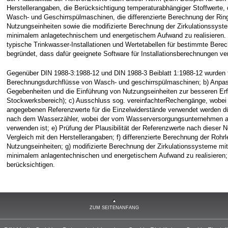
Herstellerangaben, die Berücksichtigung temperaturabhängiger Stoffwerte
Wasch- und Geschirrspülmaschinen, die differenzierte Berechnung der Ring
Nutzungseinheiten sowie die modifizierte Berechnung der Zirkulationssyst
minimalem anlagetechnischem und energetischem Aufwand zu realisieren. Fe
typische Trinkwasser-Installationen und Wertetabellen für bestimmte Bere
begründet, dass dafür geeignete Software für Installationsberechnungen ver
Gegenüber DIN 1988-3:1988-12 und DIN 1988-3 Beiblatt 1:1988-12 wurde
Berechnungsdurchflüsse von Wasch- und geschirrspülmaschinen; b) Anpas
Gegebenheiten und die Einführung von Nutzungseinheiten zur besseren Erf
Stockwerksbereich); c) Ausschluss sog. vereinfachterRechengänge, wobei n
angegebenen Referenzwerte für die Einzelwiderstände verwendet werden d
nach dem Wasserzähler, wobei der vom Wasserversorgungsunternehmen 
verwenden ist; e) Prüfung der Plausibilität der Referenzwerte nach dieser N
Vergleich mit den Herstellerangaben; f) differenzierte Berechnung der Rohr
Nutzungseinheiten; g) modifizierte Berechnung der Zirkulationssysteme mit
minimalem anlagentechnischen und energetischem Aufwand zu realisieren; 
berücksichtigen.
ZUM SEITENANFANG