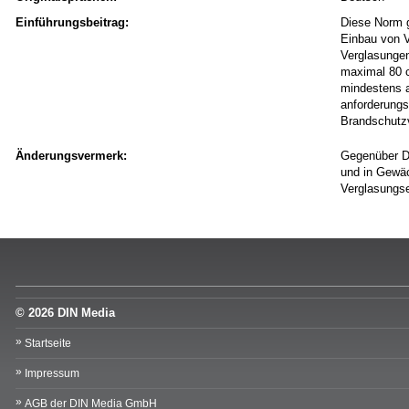
Einführungsbeitrag:
Diese Norm g
Einbau von Ve
Verglasungen
maximal 80 c
mindestens a
anforderungs
Brandschutz
Änderungsvermerk:
Gegenüber D
und in Gewäc
Verglasungse
© 2026 DIN Media
Startseite
Impressum
AGB der DIN Media GmbH