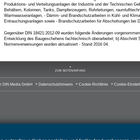
Produktions- und Verteilungsanlagen der Industrie und der Technischen G
Behältern, Kolonnen, Tanks, Dampferzeugern, Rohrleitungen, raumlufttechn
Warmwasseranlagen, - Dämm- und Brandschutzarbeiten in Kühl- und Klimar
Entrauchungsanlagen sowie - Brandschutzarbeiten für Abschottungen bei
Gegenüber DIN 18421:2012-09 wurden folgende Änderungen vorgenommen:
Entwicklung des Baugeschehens fachtechnisch überarbeitet; b) Abschnitt 5 
Normenverweisungen wurden aktualisiert - Stand 2016 04.
ZUM SEITENANFANG
r DIN Media GmbH
Datenschutzhinweis
Cookie-Richtlinie
Cookie-Einstel