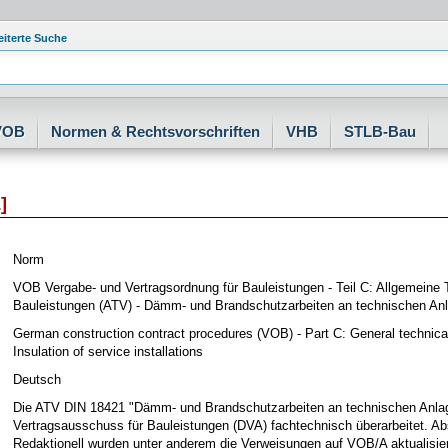
eiterte Suche
VOB
Normen & Rechtsvorschriften
VHB
STLB-Bau
]
Norm
VOB Vergabe- und Vertragsordnung für Bauleistungen - Teil C: Allgemeine
Bauleistungen (ATV) - Dämm- und Brandschutzarbeiten an technischen An
German construction contract procedures (VOB) - Part C: General technical 
Insulation of service installations
Deutsch
Die ATV DIN 18421 "Dämm- und Brandschutzarbeiten an technischen Anla
Vertragsausschuss für Bauleistungen (DVA) fachtechnisch überarbeitet. Abs
Redaktionell wurden unter anderem die Verweisungen auf VOB/A aktualisier