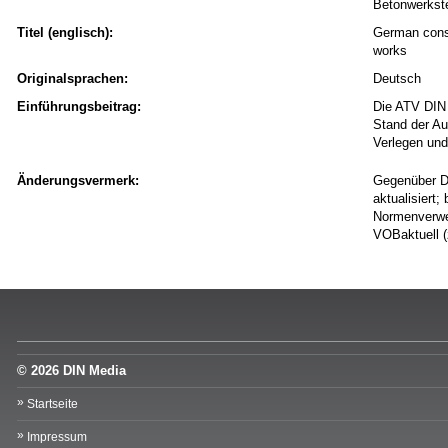
Betonwerkste
Titel (englisch):
German const
works
Originalsprachen:
Deutsch
Einführungsbeitrag:
Die ATV DIN
Stand der Au
Verlegen und
Änderungsvermerk:
Gegenüber D
aktualisiert
Normenverwei
VOBaktuell (
© 2026 DIN Media
Startseite
Impressum