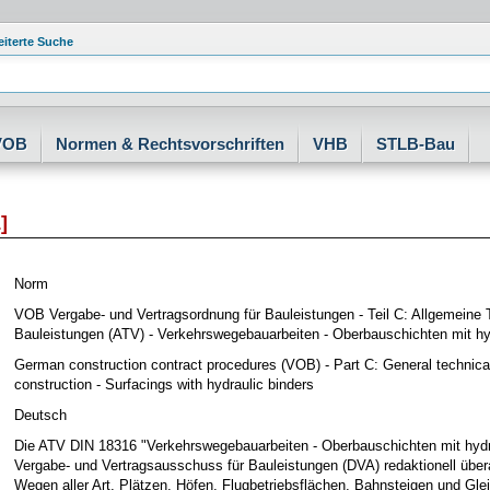
eiterte Suche
VOB
Normen & Rechtsvorschriften
VHB
STLB-Bau
]
Norm
VOB Vergabe- und Vertragsordnung für Bauleistungen - Teil C: Allgemeine
Bauleistungen (ATV) - Verkehrswegebauarbeiten - Oberbauschichten mit hy
German construction contract procedures (VOB) - Part C: General technical
construction - Surfacings with hydraulic binders
Deutsch
Die ATV DIN 18316 "Verkehrswegebauarbeiten - Oberbauschichten mit hyd
Vergabe- und Vertragsausschuss für Bauleistungen (DVA) redaktionell überar
Wegen aller Art, Plätzen, Höfen, Flugbetriebsflächen, Bahnsteigen und Gl