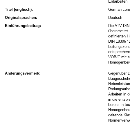
Erdarbeiten
Titel (englisch):
German const
Originalsprachen:
Deutsch
Einführungsbeitrag:
Die ATV DIN 
überarbeitet
definierten 
DIN 18306 "E
Leitungszone
entsprechend
VOB/C mit ei
Homogenberei
Änderungsvermerk:
Gegenüber D
Baugeschehen
Nebenleistun
Rodungsarbei
Arbeiten in 
in die entsp
bereits in te
Homogenberei
geltende Kla
Normenverwei