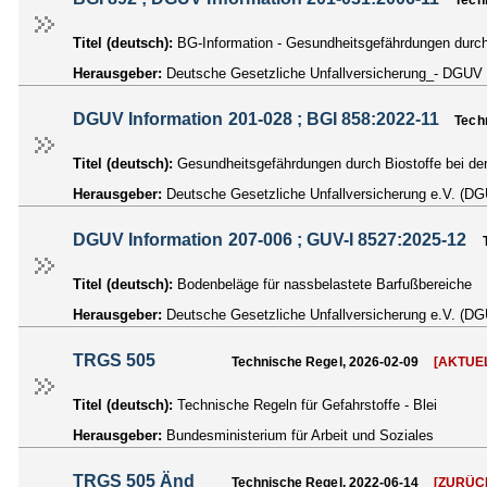
Tech
Titel (deutsch):
BG-Information - Gesundheitsgefährdungen durch
Herausgeber:
Deutsche Gesetzliche Unfallversicherung_- DGUV
DGUV Information 201-028 ; BGI 858:2022-11
Tech
Titel (deutsch):
Gesundheitsgefährdungen durch Biostoffe bei de
Herausgeber:
Deutsche Gesetzliche Unfallversicherung e.V. (D
DGUV Information 207-006 ; GUV-I 8527:2025-12
Titel (deutsch):
Bodenbeläge für nassbelastete Barfußbereiche
Herausgeber:
Deutsche Gesetzliche Unfallversicherung e.V. (D
TRGS 505
Technische Regel, 2026-02-09
[AKTUE
Titel (deutsch):
Technische Regeln für Gefahrstoffe - Blei
Herausgeber:
Bundesministerium für Arbeit und Soziales
TRGS 505 Änd
Technische Regel, 2022-06-14
[ZURÜC