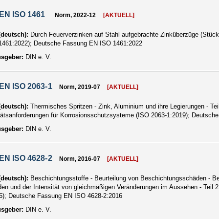
EN ISO 1461
Norm, 2022-12
[AKTUELL]
 (deutsch):
Durch Feuerverzinken auf Stahl aufgebrachte Zinküberzüge (Stück
1461:2022); Deutsche Fassung EN ISO 1461:2022
usgeber:
DIN e. V.
EN ISO 2063-1
Norm, 2019-07
[AKTUELL]
 (deutsch):
Thermisches Spritzen - Zink, Aluminium und ihre Legierungen - Teil
tätsanforderungen für Korrosionsschutzsysteme (ISO 2063-1:2019); Deutsc
usgeber:
DIN e. V.
EN ISO 4628-2
Norm, 2016-07
[AKTUELL]
 (deutsch):
Beschichtungsstoffe - Beurteilung von Beschichtungsschäden - B
en und der Intensität von gleichmäßigen Veränderungen im Aussehen - Teil 
6); Deutsche Fassung EN ISO 4628-2:2016
usgeber:
DIN e. V.