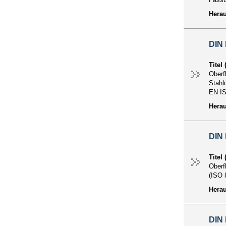
Hera
DIN 
Titel
Oberf
Stahl
EN IS
Hera
DIN 
Titel
Oberf
(ISO 
Hera
DIN 