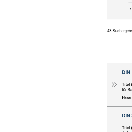
43 Suchergebn
DIN
Titel
für B
Hera
DIN 
Titel