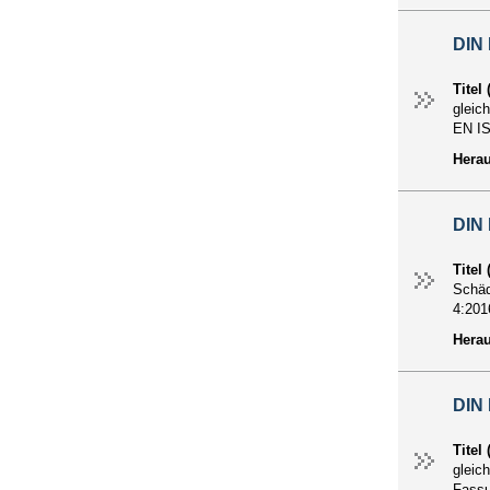
DIN 
Titel
gleic
EN IS
Hera
DIN 
Titel
Schäd
4:201
Hera
DIN 
Titel
gleic
Fassu