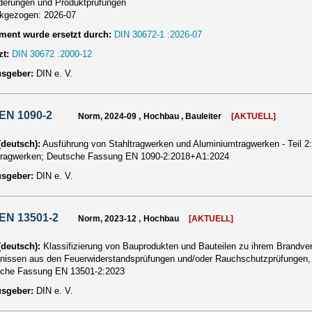
derungen und Produktprüfungen
ckgezogen:
2026-07
ent wurde ersetzt durch:
DIN 30672-1 :2026-07
zt:
DIN 30672 :2000-12
usgeber:
DIN e. V.
EN 1090-2
Norm, 2024-09 , Hochbau , Bauleiter
[AKTUELL]
 (deutsch):
Ausführung von Stahltragwerken und Aluminiumtragwerken - Teil 2
tragwerken; Deutsche Fassung EN 1090-2:2018+A1:2024
usgeber:
DIN e. V.
EN 13501-2
Norm, 2023-12 , Hochbau
[AKTUELL]
 (deutsch):
Klassifizierung von Bauprodukten und Bauteilen zu ihrem Brandverha
nissen aus den Feuerwiderstandsprüfungen und/oder Rauchschutzprüfungen,
che Fassung EN 13501-2:2023
usgeber:
DIN e. V.