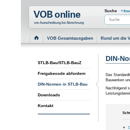
Normenportal Barrierefreiheit
Suche
Erw
VOB Gesamtausgaben
Rund um die 
DIN-No
STLB-Bau/STLB-BauZ
Freigabecode abfordern
Das Standardl
Bauwerken und
DIN-Normen in STLB-Bau
Nachfolgend s
Leistungsbere
Downloads
Kontakt
Schr
D