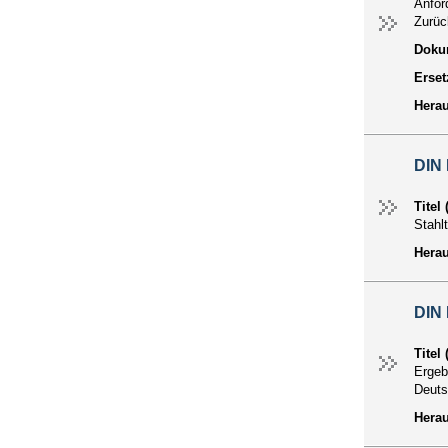
Anfor
Zurü
Dokum
Erset
Hera
DIN 
Titel
Stahl
Hera
DIN 
Titel
Ergeb
Deuts
Hera