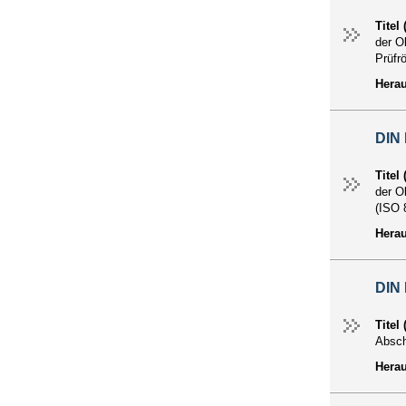
Titel
der O
Prüfr
Hera
DIN 
Titel
der O
(ISO 
Hera
DIN 
Titel
Absch
Hera