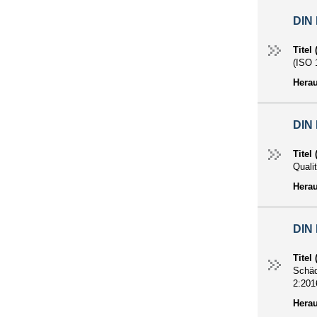
DIN 
Titel
(ISO 
Hera
DIN 
Titel
Quali
Hera
DIN 
Titel
Schäd
2:201
Hera