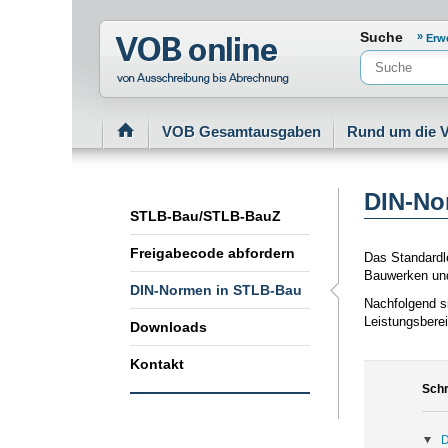
Normenportal Barrierefreiheit
Suche
Erw
VOB Gesamtausgaben
Rund um die 
DIN-No
STLB-Bau/STLB-BauZ
Freigabecode abfordern
Das Standardl
Bauwerken und
DIN-Normen in STLB-Bau
Nachfolgend s
Leistungsbere
Downloads
Kontakt
Schr
D