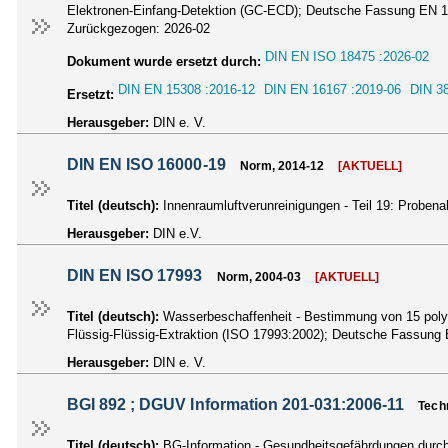
Elektronen-Einfang-Detektion (GC-ECD); Deutsche Fassung EN 
Zurückgezogen:
2026-02
DIN EN ISO 18475 :2026-02
Dokument wurde ersetzt durch:
DIN EN 15308 :2016-12
DIN EN 16167 :2019-06
DIN 38
Ersetzt:
Herausgeber:
DIN e. V.
DIN EN ISO 16000-19
Norm, 2014-12
[AKTUELL]
Titel (deutsch):
Innenraumluftverunreinigungen - Teil 19: Probe
Herausgeber:
DIN e.V.
DIN EN ISO 17993
Norm, 2004-03
[AKTUELL]
Titel (deutsch):
Wasserbeschaffenheit - Bestimmung von 15 poly
Flüssig-Flüssig-Extraktion (ISO 17993:2002); Deutsche Fassun
Herausgeber:
DIN e. V.
BGI 892 ; DGUV Information 201-031:2006-11
Tech
Titel (deutsch):
BG-Information - Gesundheitsgefährdungen durch