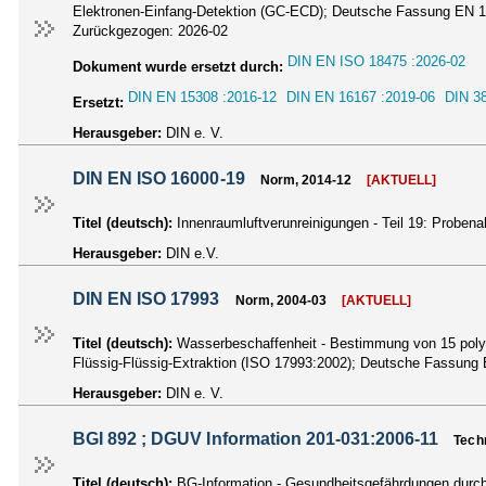
Elektronen-Einfang-Detektion (GC-ECD); Deutsche Fassung EN 
Zurückgezogen:
2026-02
DIN EN ISO 18475 :2026-02
Dokument wurde ersetzt durch:
DIN EN 15308 :2016-12
DIN EN 16167 :2019-06
DIN 38
Ersetzt:
Herausgeber:
DIN e. V.
DIN EN ISO 16000-19
Norm, 2014-12
[AKTUELL]
Titel (deutsch):
Innenraumluftverunreinigungen - Teil 19: Probe
Herausgeber:
DIN e.V.
DIN EN ISO 17993
Norm, 2004-03
[AKTUELL]
Titel (deutsch):
Wasserbeschaffenheit - Bestimmung von 15 poly
Flüssig-Flüssig-Extraktion (ISO 17993:2002); Deutsche Fassun
Herausgeber:
DIN e. V.
BGI 892 ; DGUV Information 201-031:2006-11
Tech
Titel (deutsch):
BG-Information - Gesundheitsgefährdungen durch