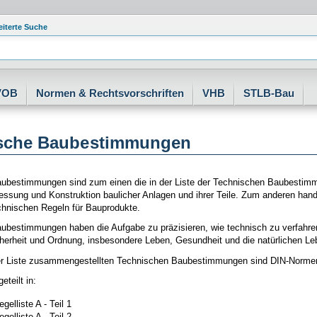
eiterte Suche
VOB
Normen & Rechtsvorschriften
VHB
STLB-Bau
sche Baubestimmungen
ubestimmungen sind zum einen die in der Liste der Technischen Baubestim
ssung und Konstruktion baulicher Anlagen und ihrer Teile. Zum anderen hande
hnischen Regeln für Bauprodukte.
ubestimmungen haben die Aufgabe zu präzisieren, wie technisch zu verfahren 
icherheit und Ordnung, insbesondere Leben, Gesundheit und die natürlichen L
der Liste zusammengestellten Technischen Baubestimmungen sind DIN-Normen o
eteilt in:
gelliste A - Teil 1
gelliste A - Teil 2