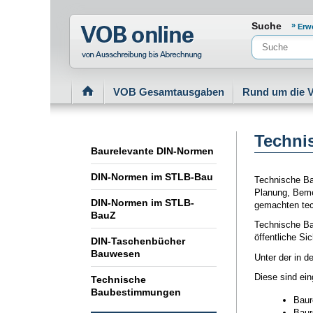
Normenportal Barrierefreiheit
Suche
Erw
VOB Gesamtausgaben
Rund um die 
Techni
Baurelevante DIN-Normen
DIN-Normen im STLB-Bau
Technische Ba
Planung, Beme
DIN-Normen im STLB-
gemachten tec
BauZ
Technische Ba
öffentliche S
DIN-Taschenbücher
Bauwesen
Unter der in 
Diese sind eing
Technische
Baubestimmungen
Baure
Baure