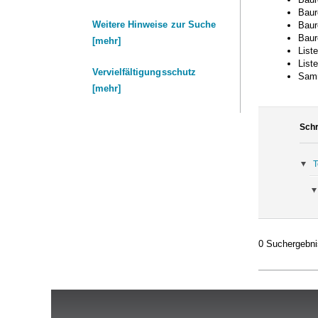
Baure
Weitere Hinweise zur Suche
Baure
Baure
[mehr]
List
List
Vervielfältigungsschutz
Samm
[mehr]
Schr
T
0 Suchergebnis