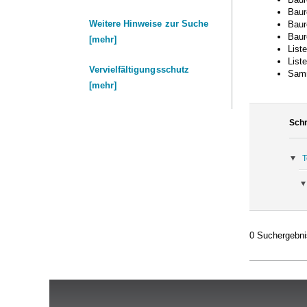
Baure
Weitere Hinweise zur Suche
Baure
Baure
[mehr]
List
List
Vervielfältigungsschutz
Samm
[mehr]
Schr
T
0 Suchergebnis