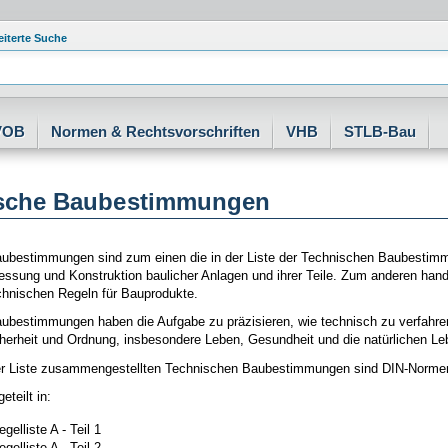
eiterte Suche
VOB
Normen & Rechtsvorschriften
VHB
STLB-Bau
sche Baubestimmungen
ubestimmungen sind zum einen die in der Liste der Technischen Baubestim
ssung und Konstruktion baulicher Anlagen und ihrer Teile. Zum anderen hande
hnischen Regeln für Bauprodukte.
ubestimmungen haben die Aufgabe zu präzisieren, wie technisch zu verfahren 
icherheit und Ordnung, insbesondere Leben, Gesundheit und die natürlichen L
der Liste zusammengestellten Technischen Baubestimmungen sind DIN-Normen o
eteilt in:
gelliste A - Teil 1
gelliste A - Teil 2