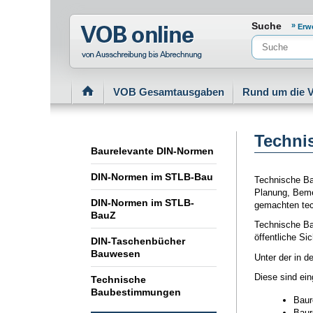
Normenportal Barrierefreiheit
Suche
Erw
VOB Gesamtausgaben
Rund um die 
Techni
Baurelevante DIN-Normen
DIN-Normen im STLB-Bau
Technische Ba
Planung, Beme
DIN-Normen im STLB-
gemachten tec
BauZ
Technische Ba
öffentliche S
DIN-Taschenbücher
Bauwesen
Unter der in 
Diese sind eing
Technische
Baubestimmungen
Baure
Baure