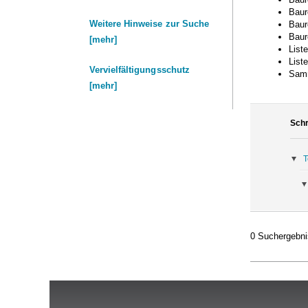
Baure
Weitere Hinweise zur Suche
Baure
Baure
[mehr]
List
List
Vervielfältigungsschutz
Samm
[mehr]
Schr
T
0 Suchergebni