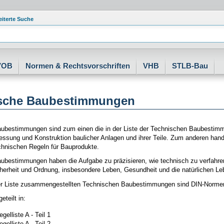
eiterte Suche
VOB
Normen & Rechtsvorschriften
VHB
STLB-Bau
sche Baubestimmungen
ubestimmungen sind zum einen die in der Liste der Technischen Baubestim
ssung und Konstruktion baulicher Anlagen und ihrer Teile. Zum anderen hande
hnischen Regeln für Bauprodukte.
ubestimmungen haben die Aufgabe zu präzisieren, wie technisch zu verfahren 
icherheit und Ordnung, insbesondere Leben, Gesundheit und die natürlichen L
der Liste zusammengestellten Technischen Baubestimmungen sind DIN-Normen o
eteilt in:
gelliste A - Teil 1
gelliste A - Teil 2