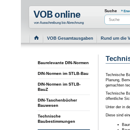
Normenportal Barrierefreiheit
Suche
Erw
VOB Gesamtausgaben
Rund um die 
Techni
Baurelevante DIN-Normen
DIN-Normen im STLB-Bau
Technische Ba
Planung, Beme
DIN-Normen im STLB-
gemachten tec
BauZ
Technische Ba
öffentliche S
DIN-Taschenbücher
Bauwesen
Unter der in 
Diese sind eing
Technische
Baubestimmungen
Baure
Baure